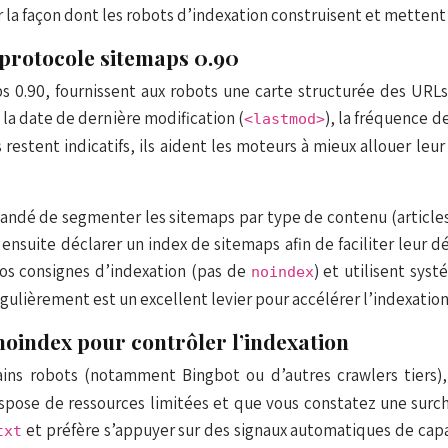
a façon dont les robots d’indexation construisent et mettent à j
protocole sitemaps 0.90
s 0.90, fournissent aux robots une carte structurée des URLs
la date de dernière modification (
), la fréquence 
<lastmod>
s restent indicatifs, ils aident les moteurs à mieux allouer leu
andé de segmenter les sitemaps par type de contenu (articles
ensuite déclarer un index de sitemaps afin de faciliter leur 
vos consignes d’indexation (pas de
) et utilisent sy
noindex
égulièrement est un excellent levier pour accélérer l’indexati
 noindex pour contrôler l’indexation
ains robots (notamment Bingbot ou d’autres crawlers tiers)
r dispose de ressources limitées et que vous constatez une su
et préfère s’appuyer sur des signaux automatiques de capa
txt