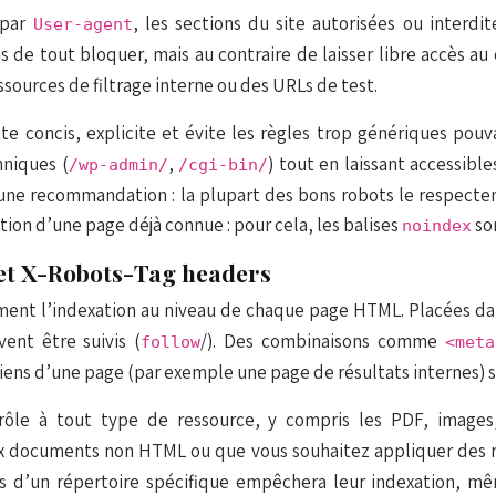
, par
, les sections du site autorisées ou interdit
User-agent
s de tout bloquer, mais au contraire de laisser libre accès a
sources de filtrage interne ou des URLs de test.
te concis, explicite et évite les règles trop génériques pou
hniques (
,
) tout en laissant accessibl
/wp-admin/
/cgi-bin/
’une recommandation : la plupart des bons robots le respectent
ion d’une page déjà connue : pour cela, les balises
so
noindex
 et X-Robots-Tag headers
ment l’indexation au niveau de chaque page HTML. Placées d
ivent être suivis (
/
). Des combinaisons comme
follow
<met
 liens d’une page (par exemple une page de résultats internes) 
le à tout type de ressource, y compris les PDF, images,
x documents non HTML ou que vous souhaitez appliquer des rè
 d’un répertoire spécifique empêchera leur indexation, même 