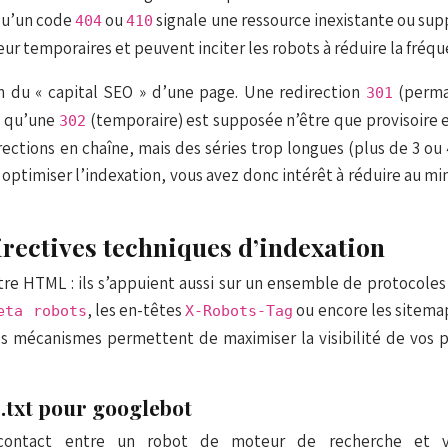
 qu’un code
ou
signale une ressource inexistante ou suppr
404
410
ur temporaires et peuvent inciter les robots à réduire la fréque
on du « capital SEO » d’une page. Une redirection
(perman
301
s qu’une
(temporaire) est supposée n’être que provisoire e
302
tions en chaîne, mais des séries trop longues (plus de 3 ou 4
ptimiser l’indexation, vous avez donc intérêt à réduire au min
rectives techniques d’indexation
re HTML : ils s’appuient aussi sur un ensemble de protocoles 
, les en-têtes
ou encore les sitema
eta robots
X-Robots-Tag
s mécanismes permettent de maximiser la visibilité de vos pa
.txt pour googlebot
ontact entre un robot de moteur de recherche et vo