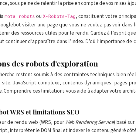
ce, sous peine de ralentir la prise en compte de vos mises à jou
via
ou
, constituent votre princip
meta robots
X-Robots-Tag
r Googlebot visiter une page que vous ne voulez pas voir dans 
tenir des ressources utiles pour le rendu. Gardez à l’esprit q
eut continuer d’apparaître dans l’index. D’où l’importance de 
ons des robots d’exploration
herche restent soumis à des contraintes techniques bien réell
re site. JavaScript complexe, contenus dynamiques, pages pr
. Comprendre ces limitations vous aide à adapter votre archit
bot WRS et limitations SEO
teur de rendu web (WRS, pour
Web Rendering Service
) basé su
cript, interpréter le DOM final et indexer le contenu généré côt