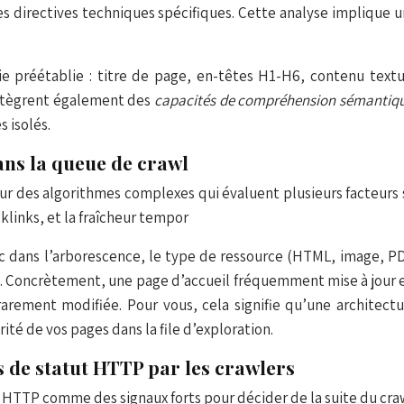
 les directives techniques spécifiques. Cette analyse impliq
ie préétablie : titre de page, en-têtes H1-H6, contenu text
ntègrent également des
capacités de compréhension sémantiq
 isolés.
ans la queue de crawl
sur des algorithmes complexes qui évaluent plusieurs facteur
klinks, et la fraîcheur tempor
ic dans l’arborescence, le type de ressource (HTML, image, 
l. Concrètement, une page d’accueil fréquemment mise à jour e
rement modifiée. Pour vous, cela signifie qu’une architectu
té de vos pages dans la file d’exploration.
s de statut HTTP par les crawlers
 HTTP comme des signaux forts pour décider de la suite du cra