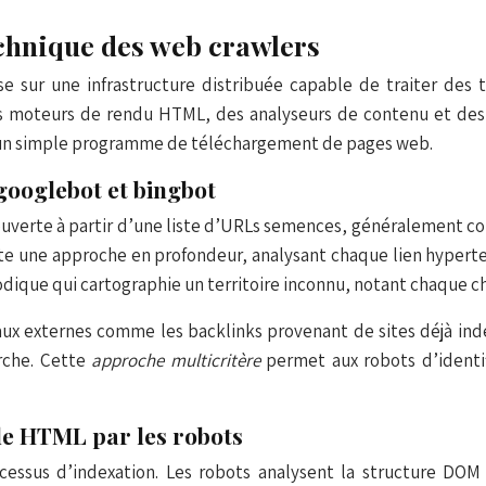
chnique des web crawlers
se sur une infrastructure distribuée capable de traiter de
moteurs de rendu HTML, des analyseurs de contenu et des al
’un simple programme de téléchargement de pages web.
ooglebot et bingbot
couverte à partir d’une liste d’URLs semences, généralement c
uite une approche en profondeur, analysant chaque lien hypert
dique qui cartographie un territoire inconnu, notant chaque c
x externes comme les backlinks provenant de sites déjà index
rche. Cette
approche multicritère
permet aux robots d’identi
de HTML par les robots
essus d’indexation. Les robots analysent la structure DOM 