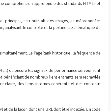
ue une compréhension approfondie des standards HTML5 et
uel principal, attributs alt des images, et métadonnées
ue
, analysant le contexte et la pertinence thématique du
s simultanément. Le PageRank historique, la fréquence de
PDF…) ou encore les signaux de performance serveur sont
t bénéficiant de nombreux liens entrants sera recrawlée
re claire, des liens internes cohérents et des contenus
wl et de la façon dont une URL doit être indexée. Un code