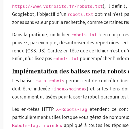
), il définit
https://www.votresite.fr/robots.txt
Googlebot, l’objectif d’un
optimal n’est pa
robots.txt
zones sans valeur pour la recherche, comme certaines res
Dans la pratique, un fichier
bien conçu res
robots.txt
pouvez, par exemple, désautoriser des répertoires tec
rendu (CSS, JS). Gardez en tête que ce fichier n’est qu
Enfin, n’utilisez pas
pour empêcher l’indexat
robots.txt
Implémentation des balises meta robots
Les balises
permettent de contrôler fine
meta robots
doit être indexée (
/
) et si les liens do
index
noindex
couramment utilisées pour laisser le robot parcourir les
Les en-têtes HTTP
étendent ce contrô
X-Robots-Tag
particulièrement utiles lorsque vous gérez de nombreu
appliqué à toutes les réponses
Robots-Tag: noindex