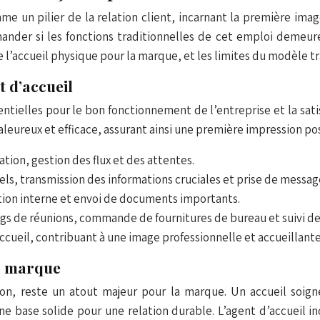
e un pilier de la relation client, incarnant la première imag
nder si les fonctions traditionnelles de cet emploi demeure
e l’accueil physique pour la marque, et les limites du modèle tr
t d’accueil
tielles pour le bon fonctionnement de l’entreprise et la satis
chaleureux et efficace, assurant ainsi une première impression pos
ation, gestion des flux et des attentes.
ls, transmission des informations cruciales et prise de messag
bution interne et envoi de documents importants.
ngs de réunions, commande de fournitures de bureau et suivi de
accueil, contribuant à une image professionnelle et accueillante
la marque
tion, reste un atout majeur pour la marque. Un accueil soigné
une base solide pour une relation durable. L’agent d’accueil i