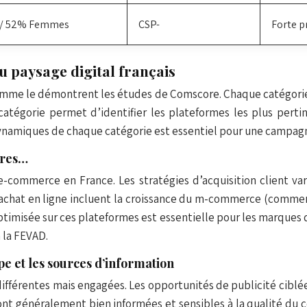
/ 52% Femmes
CSP-
Forte p
 paysage digital français
 comme le démontrent les études de Comscore. Chaque catégorie 
 catégorie permet d’identifier les plateformes les plus perti
ynamiques de chaque catégorie est essentiel pour une campagn
tres…
commerce en France. Les stratégies d’acquisition client va
achat en ligne incluent la croissance du m-commerce (commerc
ptimisée sur ces plateformes est essentielle pour les marques 
 la FEVAD.
pe et les sources d’information
fférentes mais engagées. Les opportunités de publicité ciblée i
nt généralement bien informées et sensibles à la qualité du co