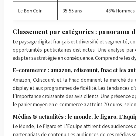
Le Bon Coin
35-55 ans
48% Hommes 
Classement par catégories : panorama du
Le paysage digital français est diversifié et segmenté,
opportunités publicitaires distinctes. Une analyse par
adapter sa stratégie en conséquence. Comprendre les d
E-commerce : amazon, cdiscount, fnac et les au
Amazon, Cdiscount et la Fnac dominent le marché du e-
display et aux programmes de fidélité. Les tendances d’
l’importance croissante des avis clients. Une présence o
le panier moyen en e-commerce a atteint 70 euros, selon
Médias & actualités : le monde, le figaro, L’Equi
Le Monde, Le Figaro et L’Equipe attirent des audiences di
partenariats de contenu. Les audiences de ces médias so