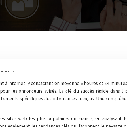
s annonceurs
ent à internet, y consacrant en moyenne 6 heures et 24 minute
pour les annonceurs avisés. La clé du succès réside dans l’
tements spécifiques des internautes français. Une compréhen
 les sites web les plus populaires en France, en analysant
erons également les tendances clés qui façonnent le paysage di